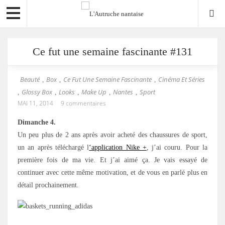
Ce fut une semaine fascinante #131
Beauté
Box
Ce Fut Une Semaine Fascinante
Cinéma Et Séries
,
,
,
Glossy Box
Looks
Make Up
Nantes
Sport
,
,
,
,
,
MAI 11, 2014
9 commentaires
Dimanche 4.
Un peu plus de 2 ans après avoir acheté des chaussures de sport,
un an après téléchargé l
‘application Nike +
, j’ai couru. Pour la
première fois de ma vie. Et j’ai aimé ça. Je vais essayé de
continuer avec cette même motivation, et de vous en parlé plus en
détail prochainement.