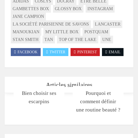
ADIDAS
COSLYS
DUCRAY
ÊTRE BELLE
GAMBETTES BOX
GLOSSY BOX
INSTAGRAM
JANE CAMPION
LA SOCIÉTÉ PARISIENNE DE SAVONS
LANCASTER
MANOUKIAN
MY LITTLE BOX
POSTQUAM
STAN SMITH
TAN
TOP OF THE LAKE
UNE
FACEBOOK
TWITTER
PINTEREST
EMAIL
Articles similaires
Bien choisir ses
Pourquoi et
escarpins
comment définir
une routine beauté ?