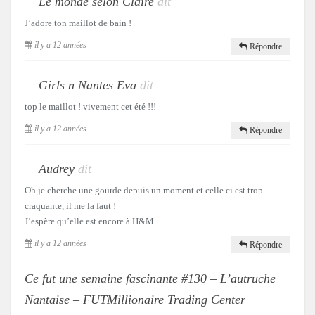
Le monde selon Claire
dit
J’adore ton maillot de bain !
il y a 12 années
Répondre
Girls n Nantes Eva
dit
top le maillot ! vivement cet été !!!
il y a 12 années
Répondre
Audrey
dit
Oh je cherche une gourde depuis un moment et celle ci est trop
craquante, il me la faut !
J’espère qu’elle est encore à H&M…
il y a 12 années
Répondre
Ce fut une semaine fascinante #130 – L’autruche
Nantaise – FUTMillionaire Trading Center