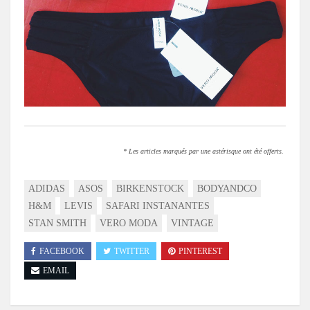
* Les articles marqués par une astérisque ont été offerts.
ADIDAS
ASOS
BIRKENSTOCK
BODYANDCO
H&M
LEVIS
SAFARI INSTANANTES
STAN SMITH
VERO MODA
VINTAGE
FACEBOOK
TWITTER
PINTEREST
EMAIL