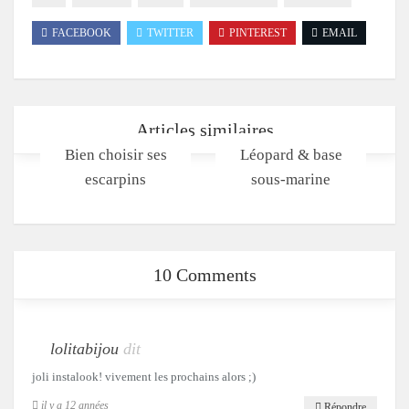
FACEBOOK
TWITTER
PINTEREST
EMAIL
Articles similaires
Bien choisir ses
Léopard & base
escarpins
sous-marine
10 Comments
lolitabijou
dit
joli instalook! vivement les prochains alors ;)
il y a 12 années
Répondre