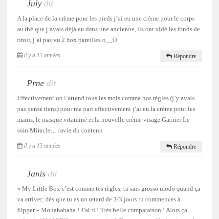
July
dit
A la place de la crème pour les pieds j’ai eu une crème pour le corps
au thé que j’avais déjà eu dans une ancienne, ils ont vidé les fonds de
tiroir, j’ai pas vu 2 box pareilles o__O
il y a 13 années
Répondre
Prne
dit
Effectivement on l’attend tous les mois comme nos règles (j’y avais
pas pensé tiens) pour ma part effectivement j’ai eu la crème pour les
mains, le masque vitaminé et la nouvelle crème visage Garnier Le
soin Miracle… ravie du contenu
il y a 13 années
Répondre
Janis
dit
« My Little Box c’est comme tes règles, tu sais grosso modo quand ça
va arriver; dès que tu as un retard de 2/3 jours tu commences à
flipper » Mouahahaha ! J’ai ri ! Très belle comparaison ! Alors ça