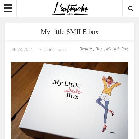
My little SMILE box
Beauté
Box
My Little Box
,
,
JAN 23, 2014
15 commentaires