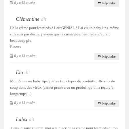
il y a 13 années
Répondre
Clémentine
dit
Ha la crème pour les pieds à l’air GENIAL ! J’ai eu un baby lips. même
si je suis pas déçue, j’avoue que ta crème pour les pieds m’aurait
beaucoup plu.
Bisous
il y a 13 années
Répondre
Elo
dit
Moi j’ai eu un baby lips, j’ai vu trois types de produits différents du
coup dont des vieux (carnet prune a eu un produit qu’on a reçu y’a
longtemps…)
il y a 13 années
Répondre
Lalex
dit
Tiens, bizarre en effet, moi à la place de la crème pour les pieds qu’on