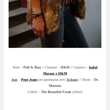
.
Veste –
Pull & Bear
// Chemise –
H&M
// Ceinture –
Isabel
Marant x H&M
Jean
–
Pepe Jeans
(en partenariat avec
SoJeans
) // Boots –
Dr.
Martens
Collier –
The Beautiful Freak
(offert)
.