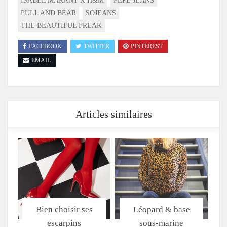
ISABEL MARANT X H&M
PEPE JEANS
PULL AND BEAR
SOJEANS
THE BEAUTIFUL FREAK
FACEBOOK
TWITTER
PINTEREST
EMAIL
Articles similaires
Bien choisir ses
Léopard & base
escarpins
sous-marine