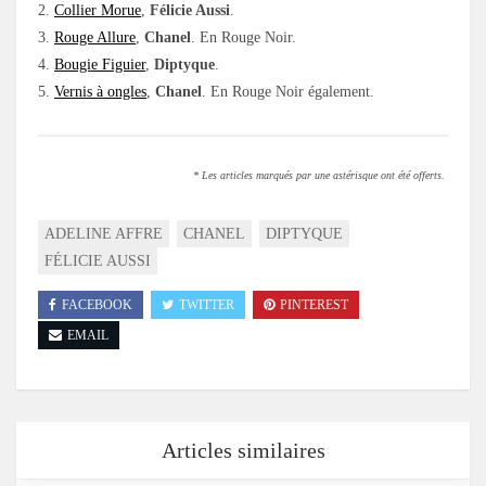
2.
Collier Morue
,
Félicie Aussi
.
3.
Rouge Allure
,
Chanel
. En Rouge Noir.
4.
Bougie Figuier
,
Diptyque
.
5.
Vernis à ongles
,
Chanel
. En Rouge Noir également.
* Les articles marqués par une astérisque ont été offerts.
ADELINE AFFRE
CHANEL
DIPTYQUE
FÉLICIE AUSSI
FACEBOOK
TWITTER
PINTEREST
EMAIL
Articles similaires