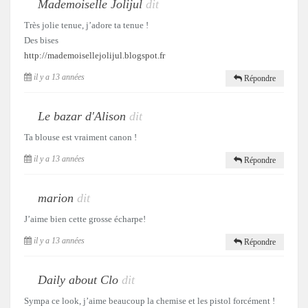
Mademoiselle Jolijul
dit
Très jolie tenue, j’adore ta tenue !
Des bises
http://mademoisellejolijul.blogspot.fr
il y a 13 années
Répondre
Le bazar d'Alison
dit
Ta blouse est vraiment canon !
il y a 13 années
Répondre
marion
dit
J’aime bien cette grosse écharpe!
il y a 13 années
Répondre
Daily about Clo
dit
Sympa ce look, j’aime beaucoup la chemise et les pistol forcément !