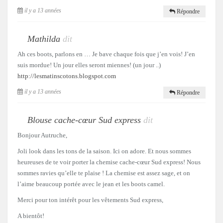
il y a 13 années
Répondre
Mathilda
dit
Ah ces boots, parlons en … Je bave chaque fois que j’en vois! J’en
suis mordue! Un jour elles seront miennes! (un jour ..)
http://lesmatinscotons.blogspot.com
il y a 13 années
Répondre
Blouse cache-cœur Sud express
dit
Bonjour Autruche,
Joli look dans les tons de la saison. Ici on adore. Et nous sommes
heureuses de te voir porter la chemise cache-cœur Sud express! Nous
sommes ravies qu’elle te plaise ! La chemise est assez sage, et on
l’aime beaucoup portée avec le jean et les boots camel.
Merci pour ton intérêt pour les vêtements Sud express,
A bientôt!