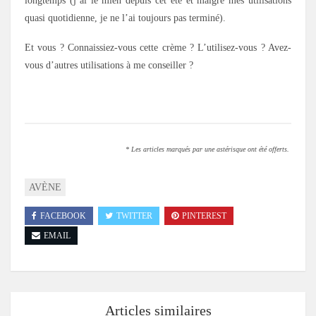
longtemps (j’ai le mien depuis cet été et malgré mes utilisations
quasi quotidienne, je ne l’ai toujours pas terminé).
Et vous ? Connaissiez-vous cette crème ? L’utilisez-vous ? Avez-
vous d’autres utilisations à me conseiller ?
.
* Les articles marqués par une astérisque ont été offerts.
AVÈNE
FACEBOOK
TWITTER
PINTEREST
EMAIL
Articles similaires