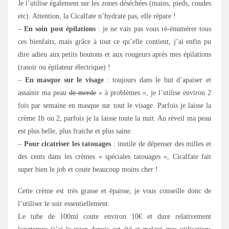
Je l’utilise également sur les zones déséchées (mains, pieds, coudes
etc). Attention, la Cicalfate n’hydrate pas, elle répare !
–
En soin post épilations
: je ne vais pas vous ré-énumérer tous
ces bienfaits, mais grâce à tout ce qu’elle contient, j’ai enfin pu
dire adieu aux petits boutons et aux rougeurs après mes épilations
(rasoir ou épilateur électrique) !
–
En masque sur le visage
: toujours dans le but d’apaiser et
assainir ma peau
de merde
« à problèmes », je l’utilise environ 2
fois par semaine en masque sur tout le visage. Parfois je laisse la
crème 1h ou 2, parfois je la laisse toute la nuit. Au réveil ma peau
est plus belle, plus fraiche et plus saine.
–
Pour cicatriser les tatouages
: inutile de dépenser des milles et
des cents dans les crèmes « spéciales tatouages », Cicalfate fait
super bien le job et coute beaucoup moins cher !
Cette crème est très grasse et épaisse, je vous conseille donc de
l’utiliser le soir essentiellement.
Le tube de 100ml coute environ 10€ et dure relativement