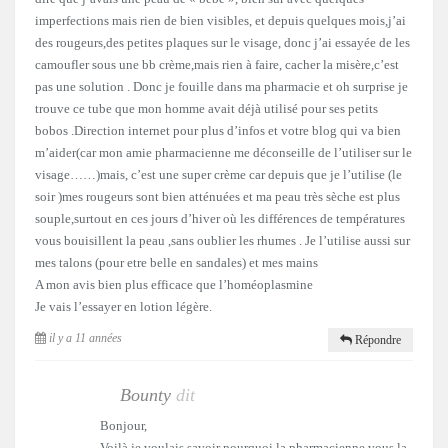
imperfections mais rien de bien visibles, et depuis quelques mois,j’ai
des rougeurs,des petites plaques sur le visage, donc j’ai essayée de les
camoufler sous une bb crème,mais rien à faire, cacher la misère,c’est
pas une solution . Donc je fouille dans ma pharmacie et oh surprise je
trouve ce tube que mon homme avait déjà utilisé pour ses petits
bobos .Direction internet pour plus d’infos et votre blog qui va bien
m’aider(car mon amie pharmacienne me déconseille de l’utiliser sur le
visage……)mais, c’est une super crème car depuis que je l’utilise (le
soir )mes rougeurs sont bien atténuées et ma peau très sèche est plus
souple,surtout en ces jours d’hiver où les différences de températures
vous bouisillent la peau ,sans oublier les rhumes . Je l’utilise aussi sur
mes talons (pour etre belle en sandales) et mes mains
A mon avis bien plus efficace que l’homéoplasmine
Je vais l’essayer en lotion légère.
il y a 11 années
Répondre
Bounty
dit
Bonjour,
Voilà je voulais savoir pourquoi la pharmacienne vous la