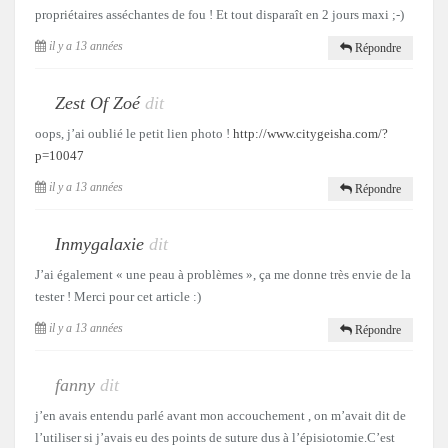
propriétaires asséchantes de fou ! Et tout disparaît en 2 jours maxi ;-)
il y a 13 années
Répondre
Zest Of Zoé
dit
oops, j’ai oublié le petit lien photo !
http://www.citygeisha.com/?
p=10047
il y a 13 années
Répondre
Inmygalaxie
dit
J’ai également « une peau à problèmes », ça me donne très envie de la
tester ! Merci pour cet article :)
il y a 13 années
Répondre
fanny
dit
j’en avais entendu parlé avant mon accouchement , on m’avait dit de
l’utiliser si j’avais eu des points de suture dus à l’épisiotomie.C’est