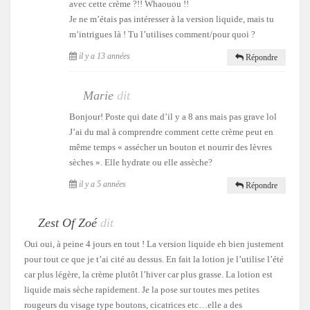
avec cette crème ?!! Whaouou !!
Je ne m’étais pas intéresser à la version liquide, mais tu
m’intrigues là ! Tu l’utilises comment/pour quoi ?
il y a 13 années
Répondre
Marie
dit
Bonjour! Poste qui date d’il y a 8 ans mais pas grave lol
J’ai du mal à comprendre comment cette crème peut en
même temps « assécher un bouton et nourrir des lèvres
sèches ». Elle hydrate ou elle assèche?
il y a 5 années
Répondre
Zest Of Zoé
dit
Oui oui, à peine 4 jours en tout ! La version liquide eh bien justement
pour tout ce que je t’ai cité au dessus. En fait la lotion je l’utilise l’été
car plus légère, la crème plutôt l’hiver car plus grasse. La lotion est
liquide mais sèche rapidement. Je la pose sur toutes mes petites
rougeurs du visage type boutons, cicatrices etc…elle a des