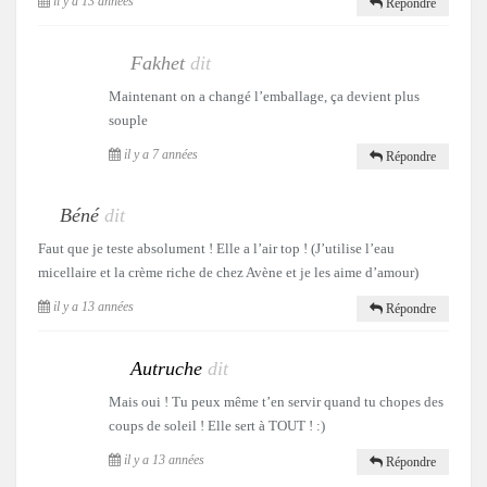
il y a 13 années
Répondre
Fakhet
dit
Maintenant on a changé l’emballage, ça devient plus
souple
il y a 7 années
Répondre
Béné
dit
Faut que je teste absolument ! Elle a l’air top ! (J’utilise l’eau
micellaire et la crème riche de chez Avène et je les aime d’amour)
il y a 13 années
Répondre
Autruche
dit
Mais oui ! Tu peux même t’en servir quand tu chopes des
coups de soleil ! Elle sert à TOUT ! :)
il y a 13 années
Répondre