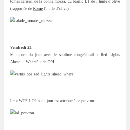
tomes cerises, de la bonne mozza, du basilic ET de l’huile d’olive
(rapportée de
Rome
l’huile d’olive)
.
Vendredi 23.
Manucure du jour avec le subilme rouge/corail « Red Lights
Ahead… Where? » de OPI.
.
Le « WTF-LOL » du jour est attribué à ce poivron :
.