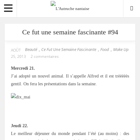
Ce fut une semaine fascinante #94
Beauté
Ce Fut Une Semaine Fascinante
Food
Make Up
,
,
,
AOÛT
25, 2013
2 commentaires
Mercredi 21.
J’ai adopté un nouvel animal. Il s’appelle Alfred et il est trèèèèès
gentil. On fera les présentations dans la semaine.
.
Jeudi 22.
Le meilleur déjeuner du monde pendant l’été (au moins) : des