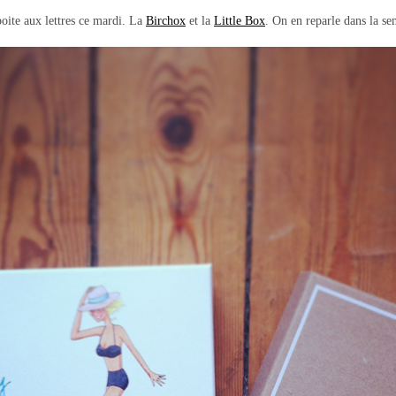
oite aux lettres ce mardi. La
Birchox
et la
Little Box
. On en reparle dans la se