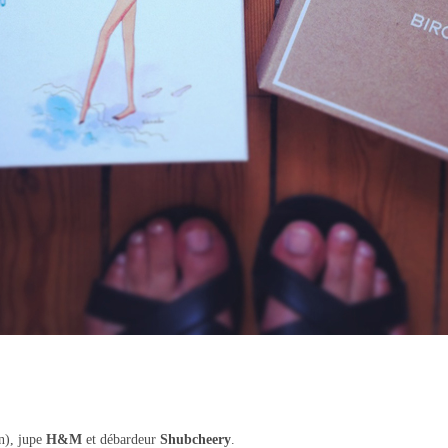
n), jupe
H&M
et débardeur
Shubcheery
.