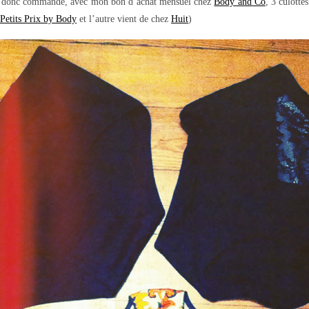
uis donc commandé, avec mon bon d’achat mensuel chez
Body and Co
, 3 culotte
Petits Prix by Body
et l’autre vient de chez
Huit
)