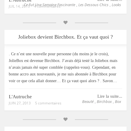
Ce Fut Une Semaine Fascinante
Les Dessous Chics
Looks
,
,
JUIL 14, 2013
4 commentaires
Joliebox devient Birchbox. Et ça vaut quoi ?
. Ce n’est une nouvelle pour personne (du moins je le crois),
JolieBox est devenue Birchbox. J’avais déjà testé la Joliebox mais
n’avais jamais été super comblée (rappelez-vous). Cependant, en
bonne accro aux nouveautés, je me suis abonnée à Birchbox pour
voir ce que cela allait donner… Et ça vaut quoi alors ? . Savon…
L'Autruche
Lire la suite...
Beauté
Birchbox
Box
,
,
JUIN 27, 2013
5 commentaires