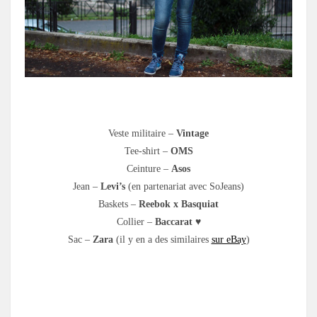
.
Veste militaire –
Vintage
Tee-shirt –
OMS
Ceinture –
Asos
Jean –
Levi’s
(en partenariat avec SoJeans)
Baskets –
Reebok x Basquiat
Collier –
Baccarat
♥
Sac –
Zara
(il y en a des similaires
sur eBay
)
.