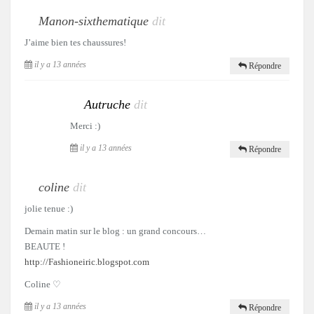
Manon-sixthematique
dit
J’aime bien tes chaussures!
il y a 13 années
Répondre
Autruche
dit
Merci :)
il y a 13 années
Répondre
coline
dit
jolie tenue :)
Demain matin sur le blog : un grand concours…
BEAUTE !
http://Fashioneiric.blogspot.com
Coline ♡
il y a 13 années
Répondre