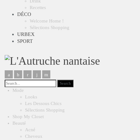
Drink
Recettes
DÉCO
Welcome Home !
Sélections Shopping
URBEX
SPORT
Mode
Looks
Les Dessous Chics
Sélections Shopping
Shop My Closet
Beauté
Acné
Cheveux