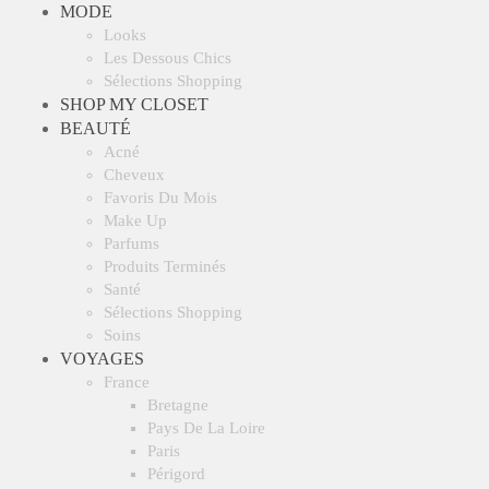
MODE
Looks
Les Dessous Chics
Sélections Shopping
SHOP MY CLOSET
BEAUTÉ
Acné
Cheveux
Favoris Du Mois
Make Up
Parfums
Produits Terminés
Santé
Sélections Shopping
Soins
VOYAGES
France
Bretagne
Pays De La Loire
Paris
Périgord