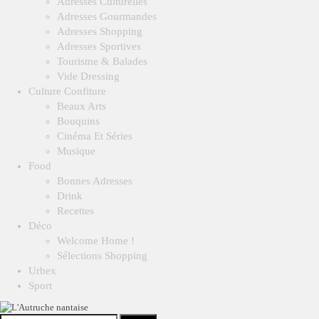
Adresses Culturelles
Adresses Gourmandes
Adresses Shopping
Adresses Sportives
Tourisme & Balades
Vide Dressing
Culture Confiture
Beaux Arts
Bouquins
Cinéma Et Séries
Musique
Food
Bonnes Adresses
Drink
Recettes
Déco
Welcome Home !
Sélections Shopping
Urbex
Sport