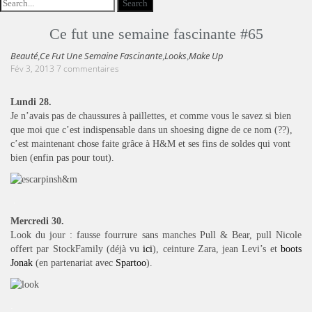
Ce fut une semaine fascinante #65
Beauté
Ce Fut Une Semaine Fascinante
Looks
Make Up
,
,
,
Fév 3, 2013
7 commentaires
Lundi 28.
Je n’avais pas de chaussures à paillettes, et comme vous le savez si bien
que moi que c’est indispensable dans un shoesing digne de ce nom (??),
c’est maintenant chose faite grâce à H&M et ses fins de soldes qui vont
bien (enfin pas pour tout).
.
Mercredi 30.
Look du jour : fausse fourrure sans manches Pull & Bear, pull Nicole
offert par StockFamily (déjà vu
ici
), ceinture Zara, jean Levi’s et
boots
Jonak
(en partenariat avec
Spartoo
).
.