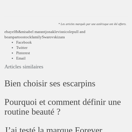
* Les articles marqués par une astérisque ont été offerts.
ebay
elf
h&m
isabel marant
jonak
levis
nicole
pull and
bear
spartoo
stockfamily
Swarovski
zara
Facebook
Twitter
Pinterest
Email
Articles similaires
Bien choisir ses escarpins
Pourquoi et comment définir une
routine beauté ?
J’ai testé la marque Forever