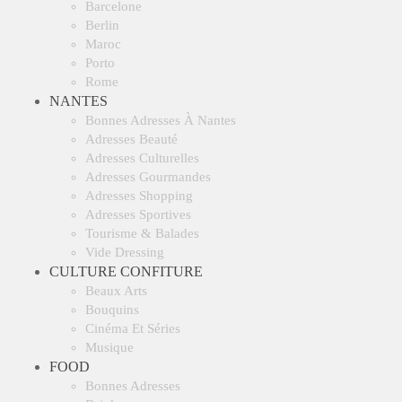
Barcelone
Berlin
Maroc
Porto
Rome
NANTES
Bonnes Adresses À Nantes
Adresses Beauté
Adresses Culturelles
Adresses Gourmandes
Adresses Shopping
Adresses Sportives
Tourisme & Balades
Vide Dressing
CULTURE CONFITURE
Beaux Arts
Bouquins
Cinéma Et Séries
Musique
FOOD
Bonnes Adresses