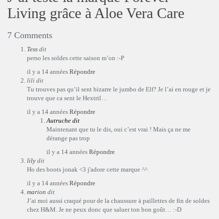
Living grâce à Aloe Vera Care
7 Comments
Tess
dit
perso les soldes cette saison m’on :-P
il y a 14 années
Répondre
lili
dit
Tu trouves pas qu’il sent bizarre le jumbo de Elf? Je l’ai en rouge et je
trouve que ca sent le Hextril…
il y a 14 années
Répondre
Autruche
dit
Maintenant que tu le dis, oui c’est vrai ! Mais ça ne me
dérange pas trop
il y a 14 années
Répondre
lily
dit
Ho des boots jonak <3 j'adore cette marque ^^
il y a 14 années
Répondre
marion
dit
J’ai moi aussi craqué pour de la chaussure à paillettes de fin de soldes
chez H&M. Je ne peux donc que saluer ton bon goût… :-D