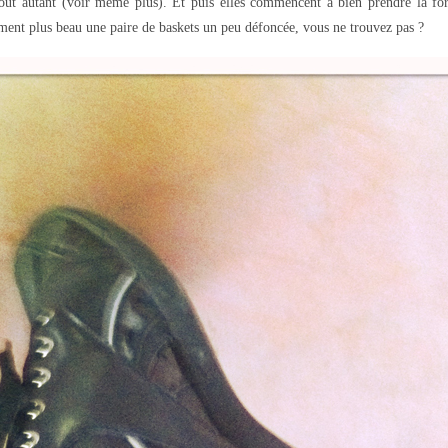
tout autant (voir même plus). Et puis elles commencent à bien prendre la for
ement plus beau une paire de baskets un peu défoncée, vous ne trouvez pas ?