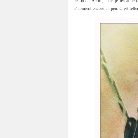
les boots André, mais je les aime 
s’abiment encore un peu. C’est tell