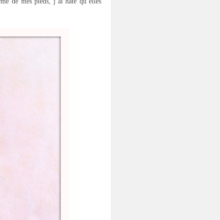
me de mes pieds, j’ai hâte qu’elles