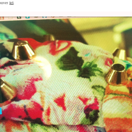
rouver
ici
.