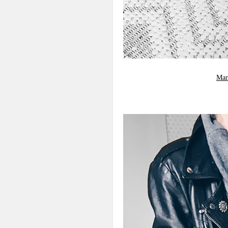
Man
.