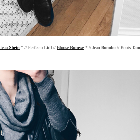
teau
Shein
* // Perfecto
Lidl
//
Blouse
Romwe
* // Jean
Bonobo
// Boots
Tam