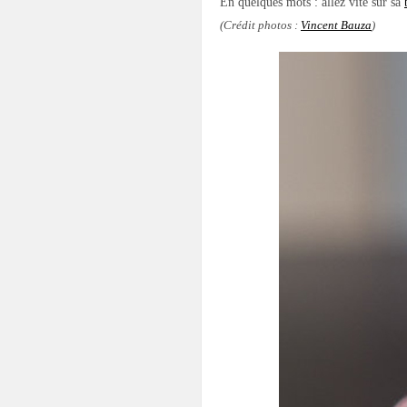
En quelques mots : allez vite sur sa
(Crédit photos :
Vincent Bauza
)