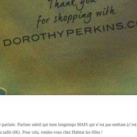
 parfaite. Parfum subtil qui tient longtemps MAIS qui n’est pas entêtant (c’est
 taille (6€). Pour cela, rendez-vous chez Habitat les filles !