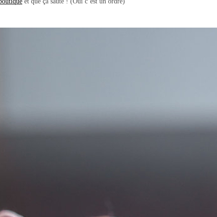
boutique
et que ça saute ! (Oui c’est un ordre)