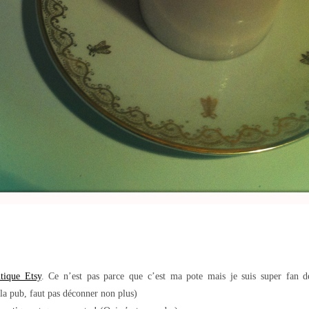
tique Etsy
. Ce n’est pas parce que c’est ma pote mais je suis super fan de
 la pub, faut pas déconner non plus)