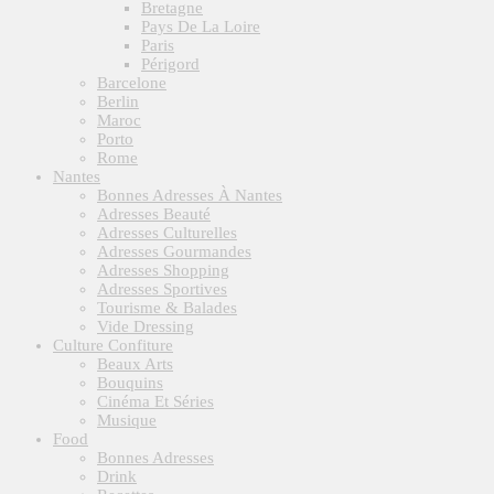
Bretagne
Pays De La Loire
Paris
Périgord
Barcelone
Berlin
Maroc
Porto
Rome
Nantes
Bonnes Adresses À Nantes
Adresses Beauté
Adresses Culturelles
Adresses Gourmandes
Adresses Shopping
Adresses Sportives
Tourisme & Balades
Vide Dressing
Culture Confiture
Beaux Arts
Bouquins
Cinéma Et Séries
Musique
Food
Bonnes Adresses
Drink