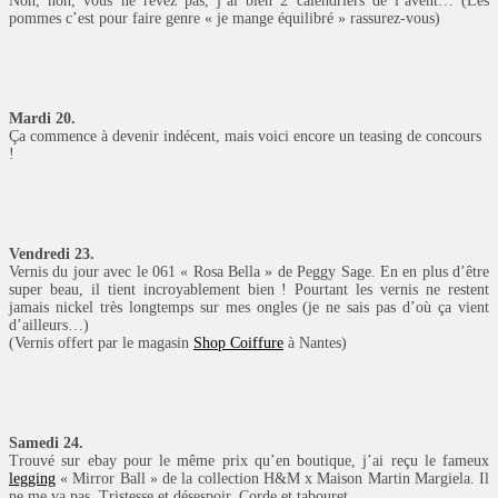
Non, non, vous ne rêvez pas, j’ai bien 2 calendriers de l’avent… (Les
pommes c’est pour faire genre « je mange équilibré » rassurez-vous)
.
Mardi 20.
Ça commence à devenir indécent, mais voici encore un teasing de concours
!
.
Vendredi 23.
Vernis du jour avec le 061 « Rosa Bella » de Peggy Sage. En en plus d’être
super beau, il tient incroyablement bien ! Pourtant les vernis ne restent
jamais nickel très longtemps sur mes ongles (je ne sais pas d’où ça vient
d’ailleurs…)
(Vernis offert par le magasin
Shop Coiffure
à Nantes)
Samedi 24.
Trouvé sur ebay pour le même prix qu’en boutique, j’ai reçu le fameux
legging
« Mirror Ball » de la collection H&M x Maison Martin Margiela. Il
ne me va pas. Tristesse et désespoir. Corde et tabouret.