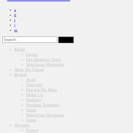
Mode
Looks
Les Dessous Chics
Sélections Shopping
Shop My Closet
Beauté
Acné
Cheveux
Favoris Du Mois
Make Up
Parfums
Produits Terminés
Santé
Sélections Shopping
Soins
Voyages
France