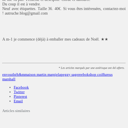
Du coup il est à vendre.
Neuf avec étiquettes. Taille 36. 40€. Si vous êtes intéressées, contactez-moi
! autruche.blog@gmail.com
.
A m-1 je commence (déjà) à emballer mes cadeaux de Noël. ★★
.
* Les articles marqués par une astérisque ont été offerts.
envouthé
h&m
maison martin margiela
peggy sage
reebok
shop coiffure
us
marshall
Facebook
Twitter
Pinterest
Email
Articles similaires