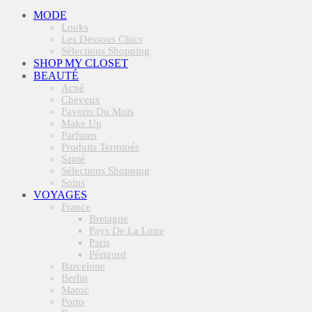
MODE
Looks
Les Dessous Chics
Sélections Shopping
SHOP MY CLOSET
BEAUTÉ
Acné
Cheveux
Favoris Du Mois
Make Up
Parfums
Produits Terminés
Santé
Sélections Shopping
Soins
VOYAGES
France
Bretagne
Pays De La Loire
Paris
Périgord
Barcelone
Berlin
Maroc
Porto