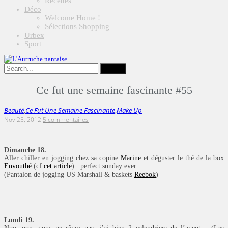
Recettes
Déco
Welcome Home !
Sélections Shopping
Urbex
Sport
Ce fut une semaine fascinante #55
Beauté
Ce Fut Une Semaine Fascinante
Make Up
,
,
Nov 25, 2012
5 commentaires
Dimanche 18.
Aller chiller en jogging chez sa copine
Marine
et déguster le thé de la box
Envouthé
(cf
cet article
) : perfect sunday ever.
(Pantalon de jogging US Marshall & baskets
Reebok
)
.
Lundi 19.