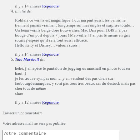
il y a 14 années
Répondre
Emilie
dit
Rohlala ce vernis est magnifique. Pour ma part aussi, les vernis ne
tiennent jamais vraiment longtemps sur mes ongles et surprise totale…
Un beau vernis beige doré trouvé chez Mac Dan pour 1€49 n’a pas
bougé d’un poil depuis 7 jours ! Merveille ! J’ai pris le même en gris
souris j’espère qu’il sera tout aussi efficace.
Hello Kitty et Disney… valeurs sures !
il y a 14 années
Répondre
Tina Marshall
dit
héhé, j’ai repéré le pantalon de jogging us marshall en photo tout en
haut :)
je les trouve sympas moi … y en vendent des pas chers sur
faubourgdesmarques. y sont pas tous tres beaux car du destock mais pas
cher tout de même
chao
il y a 12 années
Répondre
Laisser un commentaire
Votre adresse mail ne sera pas publiée