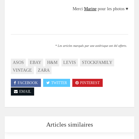
Merci
Marine
pour les photos ♥
.
* Les articles marqués par une astérisque ont été offerts.
ASOS
EBAY
H&M
LEVIS
STOCKFAMILY
VINTAGE
ZARA
FACEBOOK
TWITTER
PINTEREST
EMAIL
Articles similaires