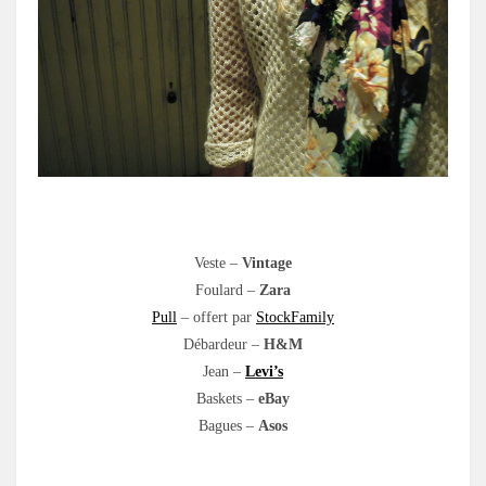
.
Veste –
Vintage
Foulard –
Zara
Pull
– offert par
StockFamily
Débardeur –
H&M
Jean –
Levi’s
Baskets –
eBay
Bagues –
Asos
.