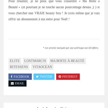
Pour résumer, je ne peux que vous conseiller « Ma Boîte à
Beauté » (et pourtant je ne touche aucun pourcentage dessus ;) ) si
vous chercher une VRAIE beauty box ! Je crois même que je vais
offrir un abonnement à ma mère pour Noël !
.
* Les articles marqués par une astérisque ont été offerts.
ELITE
LOSTMARC'H
MA BOITE À BEAUTÉ
RITESSENS
VITAOCEAN
FACEBOOK
TWITTER
PINTEREST
EMAIL