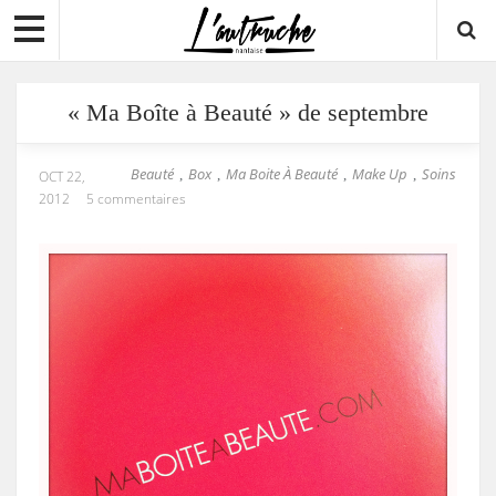
« Ma Boîte à Beauté » de septembre
Beauté
Box
Ma Boite À Beauté
Make Up
Soins
,
,
,
,
OCT 22,
2012
5 commentaires