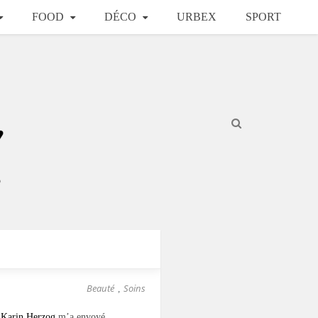
FOOD
DÉCO
URBEX
SPORT
Beauté
Soins
,
e
Karin Herzog
m’a envoyé.