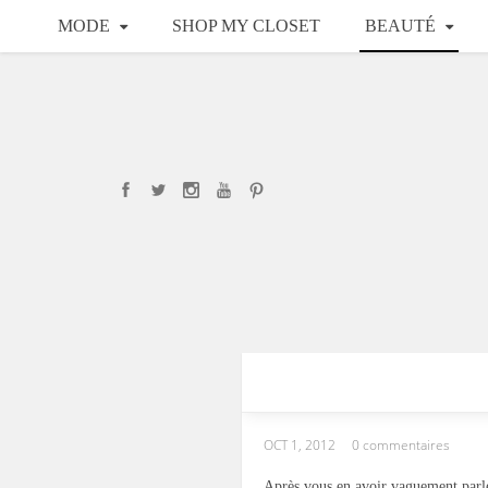
MODE
SHOP MY CLOSET
BEAUTÉ
OCT 1, 2012
0 commentaires
Après vous en avoir vaguement par