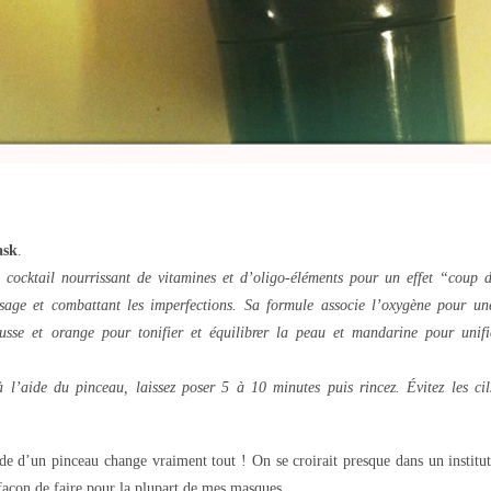
ask
.
cocktail nourrissant de vitamines et d’oligo-éléments pour un effet “coup d’
visage et combattant les imperfections. Sa formule associe l’oxygène pour une
usse et orange pour tonifier et équilibrer la peau et mandarine pour unifie
 l’aide du pinceau, laissez poser 5 à 10 minutes puis rincez. Évitez les cils
de d’un pinceau change vraiment tout ! On se croirait presque dans un institut,
façon de faire pour la plupart de mes masques.