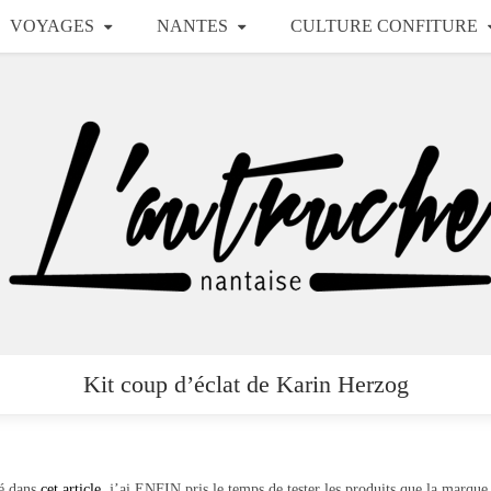
VOYAGES
NANTES
CULTURE CONFITURE
Kit coup d’éclat de Karin Herzog
lé dans
cet article
, j’ai ENFIN pris le temps de tester les produits que la marqu