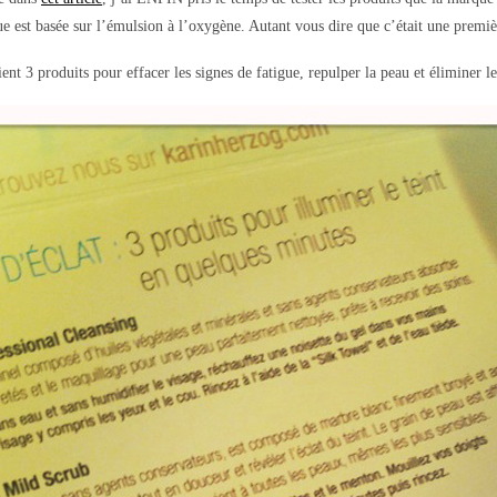
 est basée sur l’émulsion à l’oxygène. Autant vous dire que c’était une premi
tient 3 produits pour effacer les signes de fatigue, repulper la peau et éliminer l