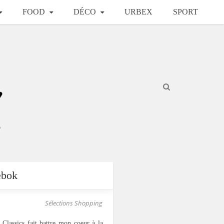
FOOD
DÉCO
URBEX
SPORT
ebok
Sélections Shopping
Classics fait battre mon coeur à la