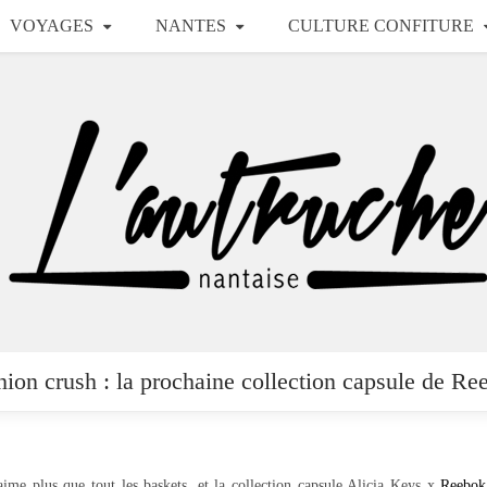
VOYAGES
NANTES
CULTURE CONFITURE
hion crush : la prochaine collection capsule de Re
ime plus que tout les baskets, et la collection capsule Alicia Keys x
Reebok