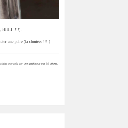
 HIIIII !!!!).
eter une paire (la cloutées !!!!)
rticles marqués par une astérisque ont été offerts.