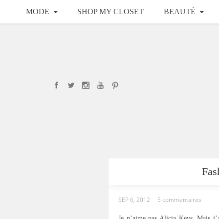
MODE
SHOP MY CLOSET
BEAUTÉ
Fas
SEP 6, 2012
5 commentaires
Je n’aime pas Alicia Keys. Mais j’a