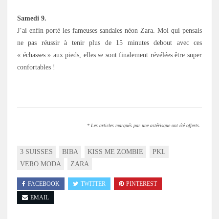
Samedi 9.
J’ai enfin porté les fameuses sandales néon Zara. Moi qui pensais
ne pas réussir à tenir plus de 15 minutes debout avec ces
« échasses » aux pieds, elles se sont finalement révélées être super
confortables !
* Les articles marqués par une astérisque ont été offerts.
3 SUISSES
BIBA
KISS ME ZOMBIE
PKL
VERO MODA
ZARA
FACEBOOK
TWITTER
PINTEREST
EMAIL