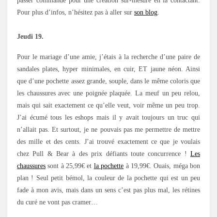
passer commande pour une création sur-mesure en la contactant.
Pour plus d’infos, n’hésitez pas à aller sur
son blog
.
Jeudi 19.
Pour le mariage d’une amie, j’étais à la recherche d’une paire de
sandales plates, hyper minimales, en cuir, ET jaune néon. Ainsi
que d’une pochette assez grande, souple, dans le même coloris que
les chaussures avec une poignée plaquée. La meuf un peu relou,
mais qui sait exactement ce qu’elle veut, voir même un peu trop.
J’ai écumé tous les eshops mais il y avait toujours un truc qui
n’allait pas. Et surtout, je ne pouvais pas me permettre de mettre
des mille et des cents. J’ai trouvé exactement ce que je voulais
chez Pull & Bear à des prix défiants toute concurrence !
Les
chaussures
sont à 25,99€ et
la pochette
à 19,99€. Ouais, méga bon
plan ! Seul petit bémol, la couleur de la pochette qui est un peu
fade à mon avis, mais dans un sens c’est pas plus mal, les rétines
du curé ne vont pas cramer…