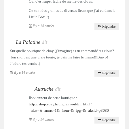
Oui c’est super facile de mettre des clous.
Ce sont des graines de diverses fleurs que j’ai eu dans la
Little Box. :)
il y a 14 années
Répondre
La Palatine
dit
Sur quelle boutique de ebay (j’imagine) as tu commandé tes clous?
Ton short est une vraie tuerie, je vais me faire le même!!!Bravo!
J’adore tes vernis :)
il y a 14 années
Répondre
Autruche
dit
Ils viennent de cette boutique :
http://shop.ebay.fr/bigbenworld/m.html?
_nkw=&_armrs=1&_from=&_ipg=&_trksid=p3686
il y a 14 années
Répondre