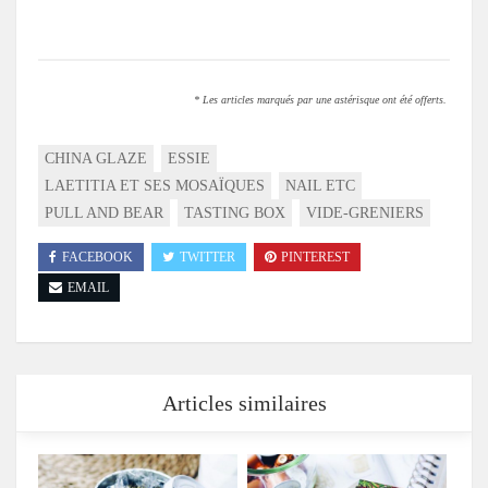
* Les articles marqués par une astérisque ont été offerts.
CHINA GLAZE
ESSIE
LAETITIA ET SES MOSAÏQUES
NAIL ETC
PULL AND BEAR
TASTING BOX
VIDE-GRENIERS
FACEBOOK
TWITTER
PINTEREST
EMAIL
Articles similaires