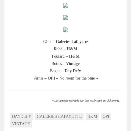
Gilet –
Galeries Lafayette
Robe –
H&M
Foulard –
H&M
Bottes –
Vintage
Bague –
Day Defy
Vernis –
OPI
« No room for the blue »
* Les articles marqués par une astérisque ont été offerts.
DAYDEFY
GALERIES LAFAYETTE
H&M
OPI
VINTAGE