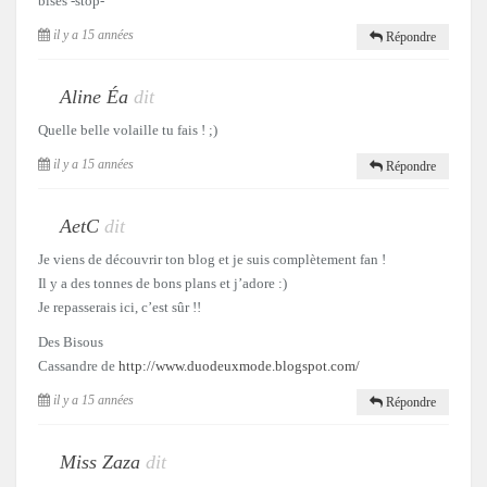
bises -stop-
il y a 15 années
Répondre
Aline Éa
dit
Quelle belle volaille tu fais ! ;)
il y a 15 années
Répondre
AetC
dit
Je viens de découvrir ton blog et je suis complètement fan !
Il y a des tonnes de bons plans et j’adore :)
Je repasserais ici, c’est sûr !!
Des Bisous
Cassandre de
http://www.duodeuxmode.blogspot.com/
il y a 15 années
Répondre
Miss Zaza
dit