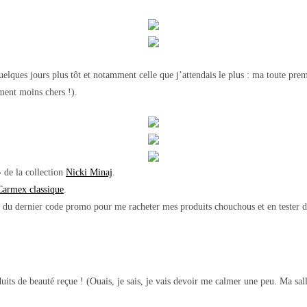
elques jours plus tôt et notamment celle que j’attendais le plus : ma toute p
ment moins chers !).
 de la collection
Nicki Minaj
.
Carmex classique
.
té du dernier code promo pour me racheter mes produits chouchous et en tester
s de beauté reçue ! (Ouais, je sais, je vais devoir me calmer une peu. Ma salle