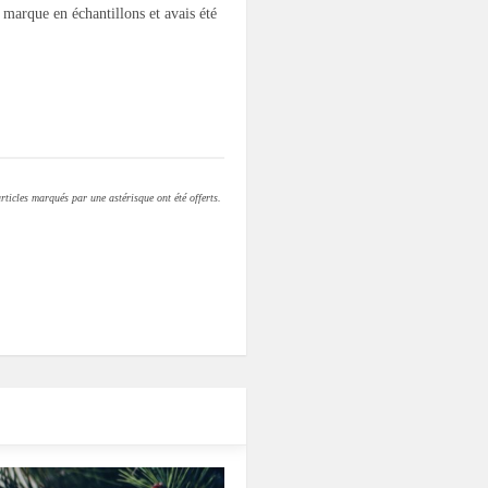
 marque en échantillons et avais été
rticles marqués par une astérisque ont été offerts.