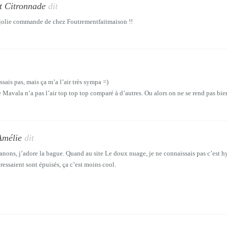
et Citronnade
dit
t jolie commande de chez Foutrementfaitmaison !!
sais pas, mais ça m’a l’air très sympa =)
e Mavala n’a pas l’air top top top comparé à d’autres. Ou alors on ne se rend pas bi
Amélie
dit
anons, j’adore la bague. Quand au site Le doux nuage, je ne connaissais pas c’est hy
éressaient sont épuisés, ça c’est moins cool.