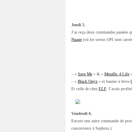
Jeudi 5.
J’ai reçu deux commandes passées qu
Nuage
(où les vernis OPI sont carré
– «
Save Me
» & «
Metallic 4 Life
»
– «
Black Onyx
» et baume à lèvre
Et celle de chez
ELF
. J’avais profi
Vendredi 6.
Encore une autre commande de produit
concurrence à Sephora.)