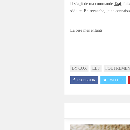
Il s’agit de ma commande
Taaj
, fai
séduite. En revanche, je ne connaiss
La bise mes enfants.
BY COX
ELF
FOUTREME
FACEBOOK
TWITTER