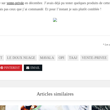
te sur
vente-privée
en décembre. J’avais déjà pu tester quelques produits de cette
ais pas ceux que j’ai commandé. Et pour l’instant je suis plutôt comblée !
* Les a
NT
LE DOUX NUAGE
MAVALA
OPI
TAAJ
VENTE-PRIVEE
PINTEREST
EMAIL
Articles similaires