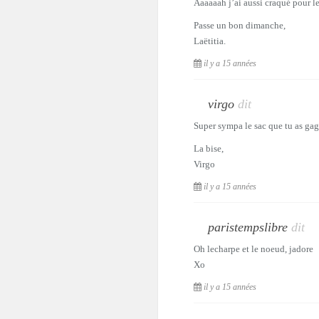
Aaaaaah j’ai aussi craqué pour l
Passe un bon dimanche,
Laëtitia.
il y a 15 années
virgo
dit
Super sympa le sac que tu as gagn
La bise,
Virgo
il y a 15 années
paristempslibre
dit
Oh lecharpe et le noeud, jadore
Xo
il y a 15 années