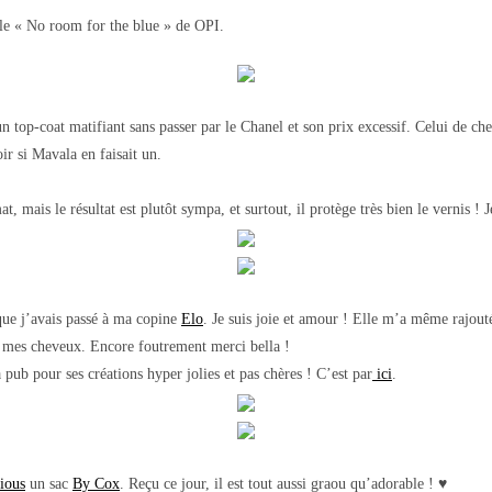
le « No room for the blue » de OPI.
 top-coat matifiant sans passer par le Chanel et son prix excessif. Celui de che
ir si Mavala en faisait un.
t, mais le résultat est plutôt sympa, et surtout, il protège très bien le vernis ! 
que j’avais passé à ma copine
Elo
. Je suis joie et amour ! Elle m’a même rajout
s mes cheveux. Encore foutrement merci bella !
 pub pour ses créations hyper jolies et pas chères ! C’est par
ici
.
ious
un sac
By Cox
. Reçu ce jour, il est tout aussi graou qu’adorable ! ♥