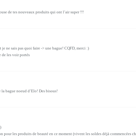
use de tes nouveaux produits qui ont l’air super !!!
nt je ne sais pas quoi faire -> une bague! CQFD, merci :)
te de les voir portés
e la bague noeud d’Elo! Des bisous!
)
ion pour les produits de beauté en ce moment (vivent les soldes déjà commencées chez