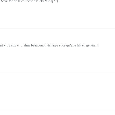
e Save Me de la collection Nicki Minaj ! ;)
é « by cox » ! J’aime beaucoup l’écharpe et ce qu’elle fait en général !