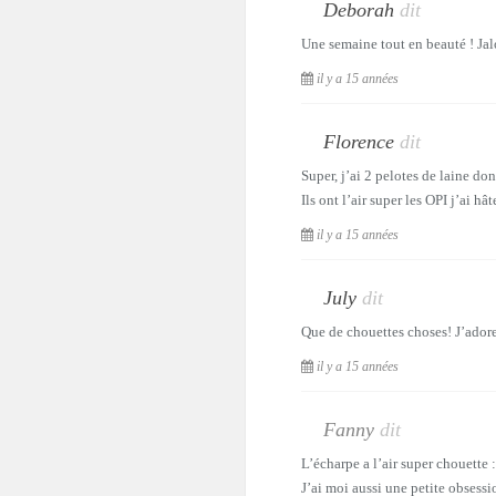
Deborah
dit
Une semaine tout en beauté ! Jalo
il y a 15 années
Florence
dit
Super, j’ai 2 pelotes de laine do
Ils ont l’air super les OPI j’ai hâ
il y a 15 années
July
dit
Que de chouettes choses! J’ador
il y a 15 années
Fanny
dit
L’écharpe a l’air super chouette :
J’ai moi aussi une petite obsess