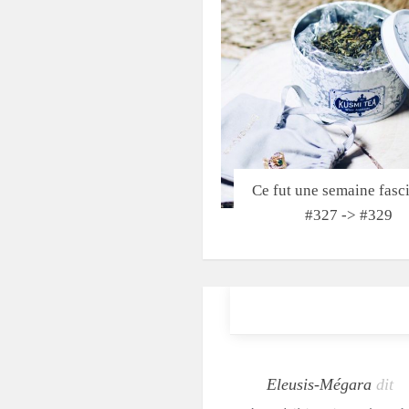
Ce fut une semaine fasc
#327 -> #329
Eleusis-Mégara
dit