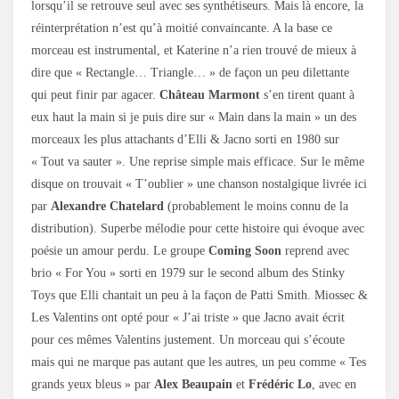
lorsqu’il se retrouve seul avec ses synthétiseurs. Mais là encore, la
réinterprétation n’est qu’à moitié convaincante. A la base ce
morceau est instrumental, et Katerine n’a rien trouvé de mieux à
dire que « Rectangle… Triangle… » de façon un peu dilettante
qui peut finir par agacer.
Château Marmont
s’en tirent quant à
eux haut la main si je puis dire sur « Main dans la main » un des
morceaux les plus attachants d’Elli & Jacno sorti en 1980 sur
« Tout va sauter ». Une reprise simple mais efficace. Sur le même
disque on trouvait « T’oublier » une chanson nostalgique livrée ici
par
Alexandre Chatelard
(probablement le moins connu de la
distribution). Superbe mélodie pour cette histoire qui évoque avec
poésie un amour perdu. Le groupe
Coming Soon
reprend avec
brio « For You » sorti en 1979 sur le second album des Stinky
Toys que Elli chantait un peu à la façon de Patti Smith. Miossec &
Les Valentins ont opté pour « J’ai triste » que Jacno avait écrit
pour ces mêmes Valentins justement. Un morceau qui s’écoute
mais qui ne marque pas autant que les autres, un peu comme « Tes
grands yeux bleus » par
Alex Beaupain
et
Frédéric Lo
, avec en