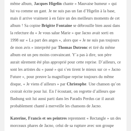
même album,
Jacques Higelin
chante « Mauvaise humeur » qui
lui va comme un gant. Je ne suis pas un fan d’Higelin à la base,
mais il arrive vraiment à en faire un des meilleurs moments de cet
album ! Sa copine
Brigitte Fontaine
se débrouille bien aussi dans
la relecture du « Je vous salue Marie » que Jacno avait sorti en
1998 sur « La part des anges », alors que « Je ne suis pas toujours
de mon avis » interprété par
Thomas Dutronc
et tiré du même
album est un peu moins convaincant. Y’a pas à dire, son père
aurait sûrement été plus approprié pour cette reprise. D’ailleurs, ce
sont les artistes du « passé » qui s’en tirent le mieux sur ce « Jacno
Future », pour preuve la magnifique reprise toujours du même
disque, « Je viens d’ailleurs » par
Christophe
. Une chanson qu’on
croirait écrite pour lui. En l’écoutant, on regrette d’ailleurs que
Bashung soit lui aussi parti dans les Paradis Perdus car il aurait
probablement chanté à merveille les chansons de Jacno.
Katerine, Francis et ses peintres
reprennent « Rectangle » un des
morceaux phares de Jacno, celui de sa rupture avec son groupe