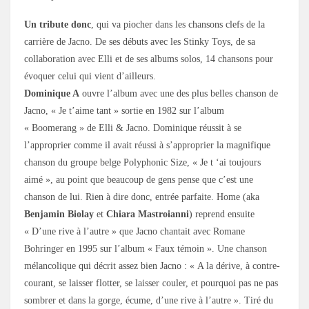
Un tribute donc
, qui va piocher dans les chansons clefs de la
carrière de Jacno. De ses débuts avec les Stinky Toys, de sa
collaboration avec Elli et de ses albums solos, 14 chansons pour
évoquer celui qui vient d’ailleurs.
Dominique A
ouvre l’album avec une des plus belles chanson de
Jacno, « Je t’aime tant » sortie en 1982 sur l’album
« Boomerang » de Elli & Jacno. Dominique réussit à se
l’approprier comme il avait réussi à s’approprier la magnifique
chanson du groupe belge Polyphonic Size, « Je t ‘ai toujours
aimé », au point que beaucoup de gens pense que c’est une
chanson de lui. Rien à dire donc, entrée parfaite. Home (aka
Benjamin Biolay
et
Chiara Mastroianni
) reprend ensuite
« D’une rive à l’autre » que Jacno chantait avec Romane
Bohringer en 1995 sur l’album « Faux témoin ». Une chanson
mélancolique qui décrit assez bien Jacno : « A la dérive, à contre-
courant, se laisser flotter, se laisser couler, et pourquoi pas ne pas
sombrer et dans la gorge, écume, d’une rive à l’autre ». Tiré du