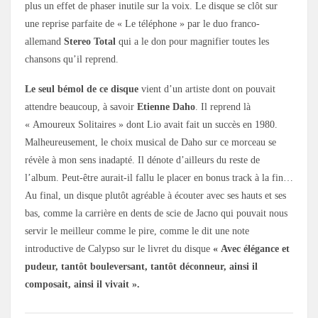
plus un effet de phaser inutile sur la voix. Le disque se clôt sur
une reprise parfaite de « Le téléphone » par le duo franco-
allemand
Stereo Total
qui a le don pour magnifier toutes les
chansons qu’il reprend.
Le seul bémol de ce disque
vient d’un artiste dont on pouvait
attendre beaucoup, à savoir
Etienne Daho
. Il reprend là
« Amoureux Solitaires » dont Lio avait fait un succès en 1980.
Malheureusement, le choix musical de Daho sur ce morceau se
révèle à mon sens inadapté. Il dénote d’ailleurs du reste de
l’album. Peut-être aurait-il fallu le placer en bonus track à la fin…
Au final, un disque plutôt agréable à écouter avec ses hauts et ses
bas, comme la carrière en dents de scie de Jacno qui pouvait nous
servir le meilleur comme le pire, comme le dit une note
introductive de Calypso sur le livret du disque
« Avec élégance et
pudeur, tantôt bouleversant, tantôt déconneur, ainsi il
composait, ainsi il vivait ».