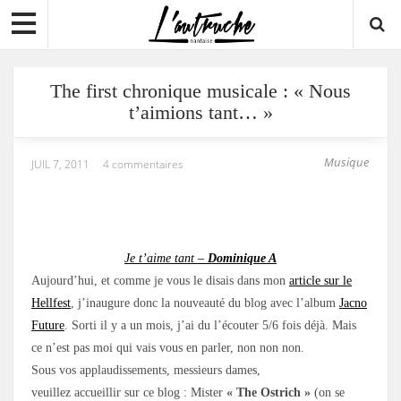
The first chronique musicale : « Nous
t’aimions tant… »
Musique
JUIL 7, 2011
4 commentaires
Je t’aime tant –
Dominique A
Aujourd’hui, et comme je vous le disais dans mon
article sur le
Hellfest
, j’inaugure donc la nouveauté du blog avec l’album
Jacno
Future
. Sorti il y a un mois, j’ai du l’écouter 5/6 fois déjà. Mais
ce n’est pas moi qui vais vous en parler, non non non.
Sous vos applaudissements, messieurs dames,
veuillez accueillir sur ce blog : Mister
« The Ostrich »
(on se