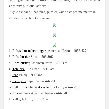
à des prix plus que sacrifiés !
Si ça c’est pas du bon plan, je m’en vais de ce pas me mettre la
tête dans le sable à tout jamais.
1-
Robes à manches longues
American Retro –
105€
42€
2-
Robe bustier
Soun –
50€
20€
3-
Robe bustier
American Retro –
75€
30€
4-
Top irisé
Ella Luna –
85€
34€
5-
Jean
Fairly –
90€
36€
6-
Escarpins
Supertrash –
70€
28€
7-
Pull crop en laine et cachemire
Fairly –
65€
26€
8-
Jupe en laine
American Retro –
85€
34€
9-
Pull gris
Fairly –
45€
18€