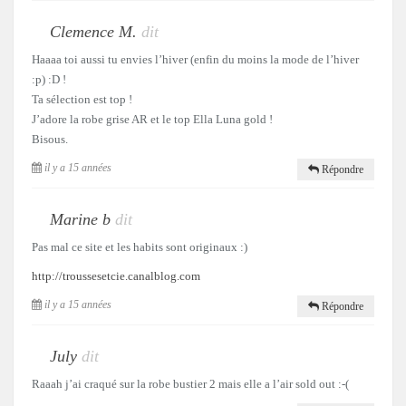
Clemence M.
dit
Haaaa toi aussi tu envies l’hiver (enfin du moins la mode de l’hiver
:p) :D !
Ta sélection est top !
J’adore la robe grise AR et le top Ella Luna gold !
Bisous.
il y a 15 années
Répondre
Marine b
dit
Pas mal ce site et les habits sont originaux :)
http://troussesetcie.canalblog.com
il y a 15 années
Répondre
July
dit
Raaah j’ai craqué sur la robe bustier 2 mais elle a l’air sold out :-(