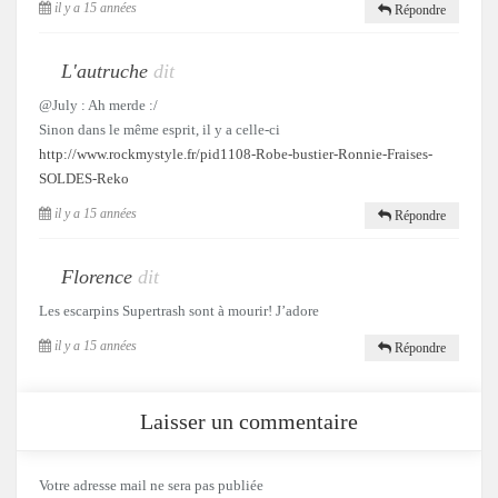
il y a 15 années
Répondre
L'autruche
dit
@July : Ah merde :/
Sinon dans le même esprit, il y a celle-ci
http://www.rockmystyle.fr/pid1108-Robe-bustier-Ronnie-Fraises-
SOLDES-Reko
il y a 15 années
Répondre
Florence
dit
Les escarpins Supertrash sont à mourir! J’adore
il y a 15 années
Répondre
Laisser un commentaire
Votre adresse mail ne sera pas publiée