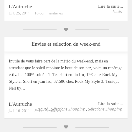
L'Autruche
Lire la suite...
Looks
JUIL 25, 2011
16 commentaires
Envies et sélection du week-end
Inutile de vous faire part de la météo du week-end, mais en
attendant que le soleil repointe le bout de son nez, voici un repérage
estival et 100% soldé ! 1. Tee-shirt en lin Iro, 12€ chez Rock My
Style 2. Short en jean Iro, 37,50€ chez Rock My Style 3. Tunique
Nell by…
L'Autruche
Lire la suite...
Beauté
Sélections Shopping
Sélections Shopping
,
,
JUIL 16, 2011
8 commentaires