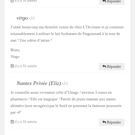
il y a 16 années
Répondre
virgo
dit
J’aime beaucoup ma dernière venue de chez L’Occitane et je continue
inlassablement à utiliser le lait hydratant de Fragonnard à la rose de
mai ! Une odeur d’antan !
Bises,
Virgo
il y a 16 années
Répondre
Nantes Privée (Eliz)
dit
Je conseille aussi vivement celle d’Uriage ! environ 5 euros en
pharmacie ! Elle est magique ! Parole de jeune maman aux mains
abimées (non ravagées) par le froid en poussant la fameuse poussette
par -4°
il y a 16 années
Répondre