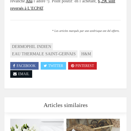
revanche
Ana
l’adore !). Point positif: en l’achetant,
6,29€ sont
reversés à L’ECPAT
.
* Les articles marqués par une astérisque ont été offerts.
DERMOPHIL INDIEN
EAU THERMALE SAINT-GERVAIS
H&M
FACEBOOK
TWITTER
PINTEREST
EMAIL
Articles similaires