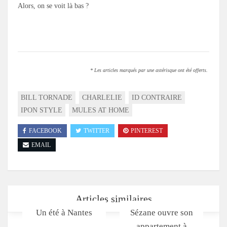
Alors, on se voit là bas ?
* Les articles marqués par une astérisque ont été offerts.
BILL TORNADE
CHARLELIE
ID CONTRAIRE
IPON STYLE
MULES AT HOME
FACEBOOK
TWITTER
PINTEREST
EMAIL
Articles similaires
Un été à Nantes
Sézane ouvre son
appartement à