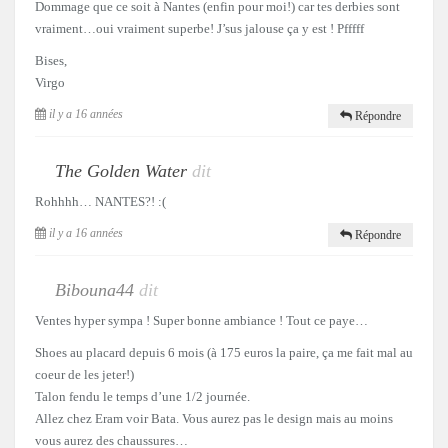
Dommage que ce soit à Nantes (enfin pour moi!) car tes derbies sont
vraiment…oui vraiment superbe! J’sus jalouse ça y est ! Pfffff
Bises,
Virgo
il y a 16 années
Répondre
The Golden Water
dit
Rohhhh… NANTES?! :(
il y a 16 années
Répondre
Bibouna44
dit
Ventes hyper sympa ! Super bonne ambiance ! Tout ce paye…
Shoes au placard depuis 6 mois (à 175 euros la paire, ça me fait mal au
coeur de les jeter!)
Talon fendu le temps d’une 1/2 journée.
Allez chez Eram voir Bata. Vous aurez pas le design mais au moins
vous aurez des chaussures…