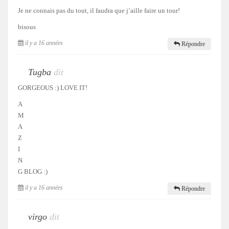
Je ne connais pas du tout, il faudra que j’aille faire un tour!
bisous
il y a 16 années
Répondre
Tugba
dit
GORGEOUS :) LOVE IT!
A
M
A
Z
I
N
G BLOG :)
il y a 16 années
Répondre
virgo
dit