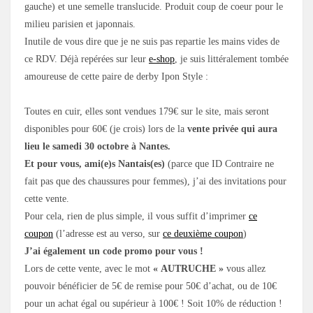
gauche) et une semelle translucide. Produit coup de coeur pour le
milieu parisien et japonnais.
Inutile de vous dire que je ne suis pas repartie les mains vides de
ce RDV. Déjà repérées sur leur
e-shop
, je suis littéralement tombée
amoureuse de cette paire de derby Ipon Style :
Toutes en cuir, elles sont vendues 179€ sur le site, mais seront
disponibles pour 60€ (je crois) lors de la
vente privée qui aura
lieu le samedi 30 octobre à Nantes.
Et pour vous, ami(e)s Nantais(es)
(parce que ID Contraire ne
fait pas que des chaussures pour femmes), j’ai des invitations pour
cette vente.
Pour cela, rien de plus simple, il vous suffit d’imprimer
ce
coupon
(l’adresse est au verso, sur
ce deuxième coupon
)
J’ai également un code promo pour vous !
Lors de cette vente, avec le mot
« AUTRUCHE »
vous allez
pouvoir bénéficier de 5€ de remise pour 50€ d’achat, ou de 10€
pour un achat égal ou supérieur à 100€ ! Soit 10% de réduction !