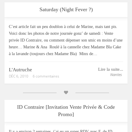
Saturday (Night Fever ?)
C’est article fait un peu doublon à celui de Marine, mais tant pis.
Voici donc les photos de notre journée gonz’ de samedi : Vente
privée ID Contraire, ou comment dépenser son smic en moins d’une
heure… Marine & Ana Roulé à la cannelle chez Madame Bla Cake
à la lavande (toujours chez Madame Bla) Minx de…
L'Autruche
Lire la suite...
Nantes
DÉC 6, 2010
6 commentaires
ID Contraire [Invitation Vente Privée & Code
Promo]
Il y a environ 2 semaines, j’ai eu un super RDV avec F. de ID