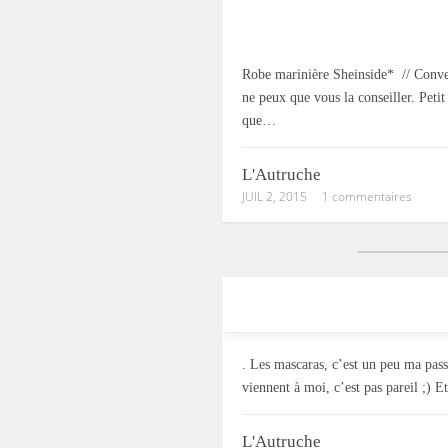
Robe marinière Sheinside* // Convers
ne peux que vous la conseiller. Petit
que…
L'Autruche
JUIL 2, 2015
1 commentaires
. Les mascaras, c’est un peu ma pass
viennent à moi, c’est pas pareil ;) E
L'Autruche