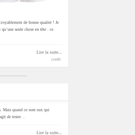
ncroyablement de bonne qualité ! Je
 qu’une seule chose en tête : ce
Lire la suite...
Looks
ps. Mais quand ce sont eux qui
’agit de tester…
Lire la suite...