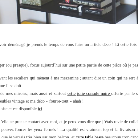
r déménagé je prends le temps de vous faire un article déco ! Et cette fois-c
r (ou presque), focus aujourd’hui sur une petite partie de cette pièce où je pas
evant les escaliers qui mènent à ma mezzanine ; autant dire un coin qui ne sert 
me il se doit.
t de mes miroirs, mais aussi et surtout
cette jolie console noire
offerte par le 
eubles vintage et ma déco « fourre-tout » ahah !
site et est disponible
ici
.
lle ne prenne contact avec moi, et je peux vous dire que j’étais ravie de colla
 pouvez foncer les yeux fermés ! La qualité est vraiment top et la livraison i
t
que je verrais très bien sur mon balcon, et
cette table basse
beaucoup trop can