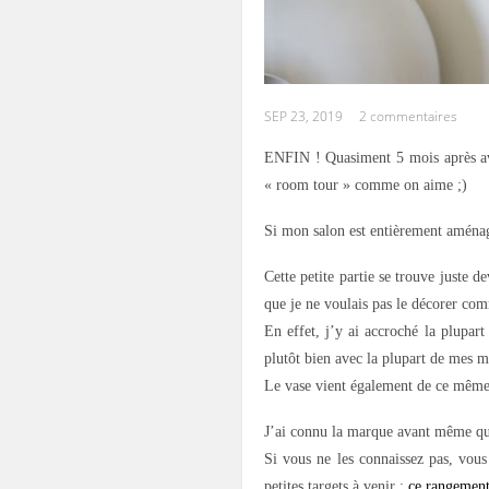
SEP 23, 2019
2 commentaires
ENFIN ! Quasiment 5 mois après avoi
« room tour » comme on aime ;)
Si mon salon est entièrement aménage
Cette petite partie se trouve juste d
que je ne voulais pas le décorer com
En effet, j’y ai accroché la plupar
plutôt bien avec la plupart de mes m
Le vase vient également de ce même 
J’ai connu la marque avant même qu’e
Si vous ne les connaissez pas, vous
petites targets à venir :
ce rangemen