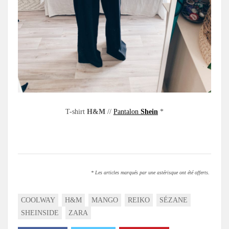
T-shirt
H&M
//
Pantalon
Shein
*
.
* Les articles marqués par une astérisque ont été offerts.
COOLWAY
H&M
MANGO
REIKO
SÉZANE
SHEINSIDE
ZARA