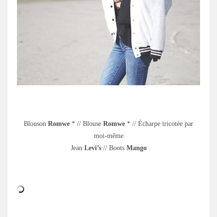
.
Blouson
Romwe
* // Blouse
Romwe
* // Écharpe tricotée par
moi-même
Jean
Levi’s
// Boots
Mango
.
.