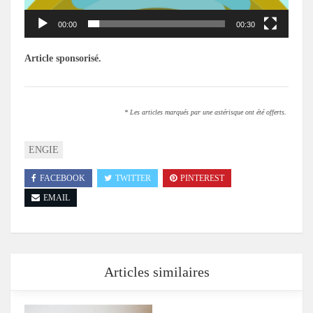
00:00
00:30
Article sponsorisé.
* Les articles marqués par une astérisque ont été offerts.
ENGIE
FACEBOOK
TWITTER
PINTEREST
EMAIL
Articles similaires