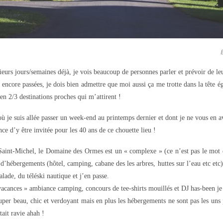
sieurs jours/semaines déjà, je vois beaucoup de personnes parler et prévoir de le
 encore passées, je dois bien admettre que moi aussi ça me trotte dans la tête
ien 2/3 destinations proches qui m’attirent !
e suis allée passer un week-end au printemps dernier et dont je ne vous en ava
ance d’y être invitée pour les 40 ans de ce chouette lieu !
Saint-Michel, le Domaine des Ormes est un « complexe » (ce n’est pas le mot
 d’hébergements (hôtel, camping, cabane des les arbres, huttes sur l’eau etc etc
alade, du téléski nautique et j’en passe.
 vacances » ambiance camping, concours de tee-shirts mouillés et DJ has-been j
super beau, chic et verdoyant mais en plus les hébergements ne sont pas les uns p
ait ravie ahah !