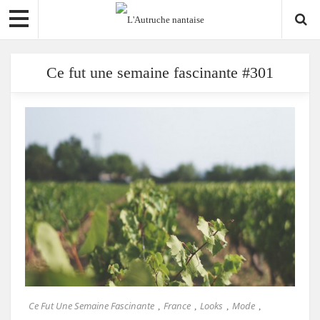
Ce fut une semaine fascinante #301
Ce Fut Une Semaine Fascinante
France
Looks
Mode
,
,
,
,