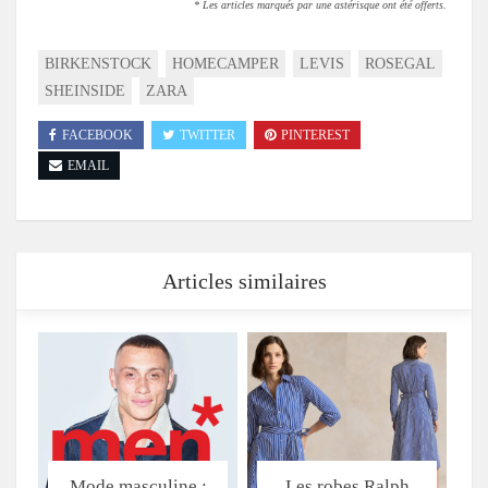
* Les articles marqués par une astérisque ont été offerts.
BIRKENSTOCK
HOMECAMPER
LEVIS
ROSEGAL
SHEINSIDE
ZARA
FACEBOOK
TWITTER
PINTEREST
EMAIL
Articles similaires
Mode masculine :
Les robes Ralph