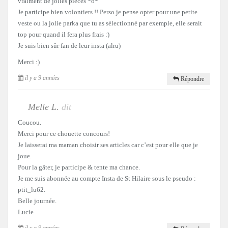
vraiment de jolies pièces *o*
Je participe bien volontiers !! Perso je pense opter pour une petite
veste ou la jolie parka que tu as sélectionné par exemple, elle serait
top pour quand il fera plus frais :)
Je suis bien sûr fan de leur insta (alru)
Merci :)
il y a 9 années
Répondre
Melle L.
dit
Coucou.
Merci pour ce chouette concours!
Je laisserai ma maman choisir ses articles car c’est pour elle que je
joue.
Pour la gâter, je participe & tente ma chance.
Je me suis abonnée au compte Insta de St Hilaire sous le pseudo :
ptit_lu62.
Belle journée.
Lucie
il y a 9 années