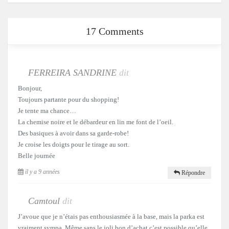
17 Comments
FERREIRA SANDRINE
dit
Bonjour,
Toujours partante pour du shopping!
Je tente ma chance…
La chemise noire et le débardeur en lin me font de l’oeil.
Des basiques à avoir dans sa garde-robe!
Je croise les doigts pour le tirage au sort.
Belle journée
il y a 9 années
Répondre
Camtoul
dit
J’avoue que je n’étais pas enthousiasmée à la base, mais la parka est
vraiment sympa. Même sans le joli bon d’achat c’est possible qu’elle