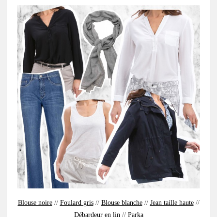
Blouse noire
//
Foulard gris
//
Blouse blanche
//
Jean taille haute
//
Débardeur en lin
//
Parka