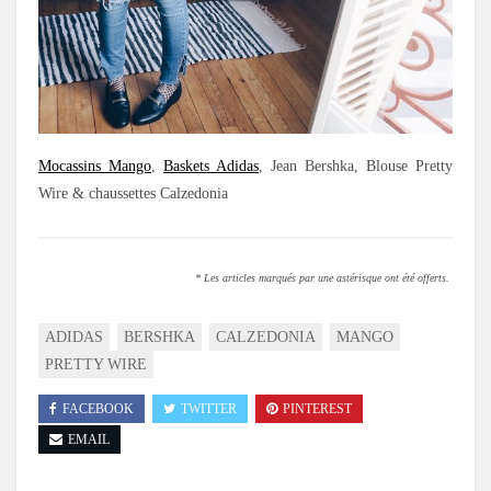
Mocassins Mango
,
Baskets Adidas
, Jean Bershka, Blouse Pretty
Wire & chaussettes Calzedonia
* Les articles marqués par une astérisque ont été offerts.
ADIDAS
BERSHKA
CALZEDONIA
MANGO
PRETTY WIRE
FACEBOOK
TWITTER
PINTEREST
EMAIL