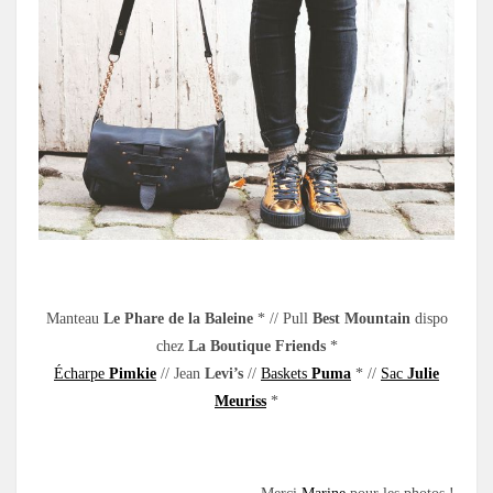
.
Manteau
Le Phare de la Baleine
* // Pull
Best Mountain
dispo
chez
La Boutique Friends
*
Écharpe
Pimkie
// Jean
Levi’s
//
Baskets
Puma
* //
Sac
Julie
Meuriss
*
.