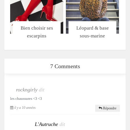
Bien choisir ses
Léopard & base
escarpins
sous-marine
7 Comments
rockngirly
dit
les chaussures <3 <3
il y a 10 années
Répondre
L'Autruche
dit