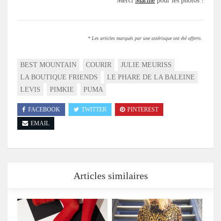
Merci
Marine
pour les photos !
* Les articles marqués par une astérisque ont été offerts.
BEST MOUNTAIN
COURIR
JULIE MEURISS
LA BOUTIQUE FRIENDS
LE PHARE DE LA BALEINE
LEVIS
PIMKIE
PUMA
FACEBOOK
TWITTER
PINTEREST
EMAIL
Articles similaires