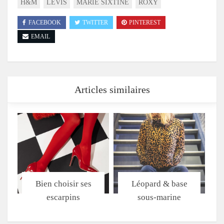
H&M
LEVIS
MARIE SIXTINE
ROXY
FACEBOOK
TWITTER
PINTEREST
EMAIL
Articles similaires
Bien choisir ses
Léopard & base
escarpins
sous-marine