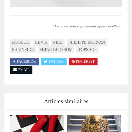
* Les articles marqués par une astérisque ont été offerts.
BOOHOO
LEVIS
NIKE
PHILIPPE MORVAN
SHEINSIDE
SHINE BLOSSOM
TOPSHOP
FACEBOOK
TWITTER
PINTEREST
EMAIL
Articles similaires