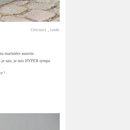
Concours
Looks
,
ma marinière assortie.
s je sais, je suis HYPER sympa.
re !