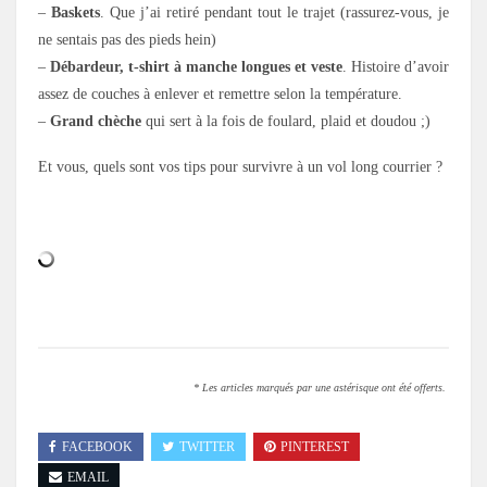
–
Baskets
. Que j’ai retiré pendant tout le trajet (rassurez-vous, je
ne sentais pas des pieds hein)
–
Débardeur, t-shirt à manche longues et veste
. Histoire d’avoir
assez de couches à enlever et remettre selon la température.
–
Grand chèche
qui sert à la fois de foulard, plaid et doudou ;)
Et vous, quels sont vos tips pour survivre à un vol long courrier ?
.
* Les articles marqués par une astérisque ont été offerts.
FACEBOOK
TWITTER
PINTEREST
EMAIL