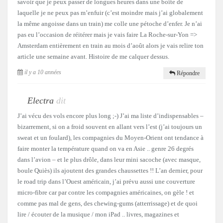
savoir que je peux passer de longues heures dans une boîte de
laquelle je ne peux pas m’enfuir (c’est moindre mais j’ai globalement
la même angoisse dans un train) me colle une pétoche d’enfer. Je n’ai
pas eu l’occasion de réitérer mais je vais faire La Roche-sur-Yon =>
Amsterdam entièrement en train au mois d’août alors je vais relire ton
article une semaine avant. Histoire de me calquer dessus.
il y a 10 années
Répondre
Electra
dit
J’ai vécu des vols encore plus long ;-) J’ai ma liste d’indispensables –
bizarrement, si on a froid souvent en allant vers l’est (j’ai toujours un
sweat et un foulard), les compagnies du Moyen-Orient ont tendance à
faire monter la température quand on va en Asie .. genre 26 degrés
dans l’avion – et le plus drôle, dans leur mini sacoche (avec masque,
boule Quiès) ils ajoutent des grandes chaussettes !! L’an dernier, pour
le road trip dans l’Ouest américain, j’ai prévu aussi une couverture
micro-fibre car par contre les compagnies américaines, on gèle ! et
comme pas mal de gens, des chewing-gums (atterrissage) et de quoi
lire / écouter de la musique / mon iPad .. livres, magazines et