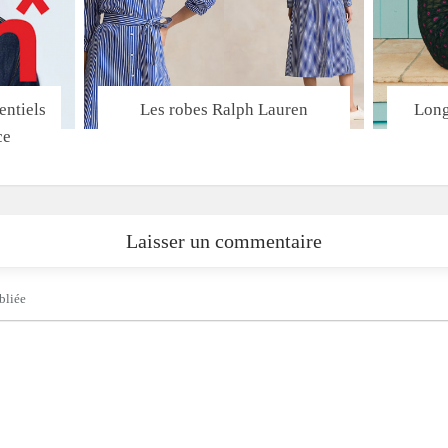
entiels
Les robes Ralph Lauren
Long
ce
Laisser un commentaire
bliée