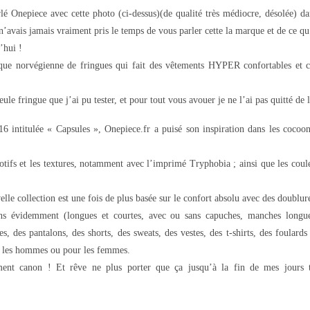
lé Onepiece avec cette photo (ci-dessus)(de qualité très médiocre, désolée) dan
’avais jamais vraiment pris le temps de vous parler cette la marque et de ce qu’
’hui !
ue norvégienne de fringues qui fait des vêtements HYPER confortables et c
seule fringue que j’ai pu tester, et pour tout vous avouer je ne l’ai pas quitté de l
16 intitulée « Capsules », Onepiece.fr a puisé son inspiration dans les cocoon
 motifs et les textures, notamment avec l’imprimé Tryphobia ; ainsi que les cou
elle collection est une fois de plus basée sur le confort absolu avec des doublur
s évidemment (longues et courtes, avec ou sans capuches, manches longue
, des pantalons, des shorts, des sweats, des vestes, des t-shirts, des foulard
r les hommes ou pour les femmes.
nt canon ! Et rêve ne plus porter que ça jusqu’à la fin de mes jours ta