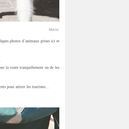
Maroc
elques photos d’animaux prises ici et
.
rser la route tranquillement ou de les
ents pour attirer les touristes…