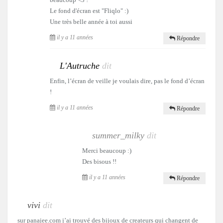
Le fond d'écran est "Fliqlo" :)
Une très belle année à toi aussi
il y a 11 années
Répondre
L'Autruche
dit
Enfin, l’écran de veille je voulais dire, pas le fond d’écran
!
il y a 11 années
Répondre
summer_milky
dit
Merci beaucoup :)
Des bisous !!
il y a 11 années
Répondre
vivi
dit
sur panajee.com j’ai trouvé des bijoux de createurs qui changent de