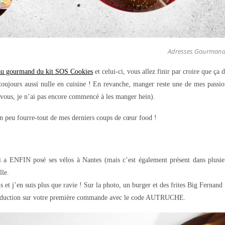
Adresses Gourman
au gourmand du kit SOS Cookies
et celui-ci, vous allez finir par croire que ça 
s toujours aussi nulle en cuisine ! En revanche, manger reste une de mes passio
-vous, je n’ai pas encore commencé à les manger hein).
un peu fourre-tout de mes derniers coups de cœur food !
 a ENFIN posé ses vélos à Nantes (mais c’est également présent dans plusieur
lle.
fois et j’en suis plus que ravie ! Sur la photo, un burger et des frites Big Fernan
réduction sur votre première commande avec le code AUTRUCHE.