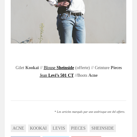
.
Gilet
Kookaï
//
Blouse
Sheinside
(offerte) // Ceinture
Pieces
Jean
Levi’s 501 CT
//Boots
Acne
.
* Les articles marqués par une astérisque ont été offerts.
ACNE
KOOKAI
LEVIS
PIECES
SHEINSIDE